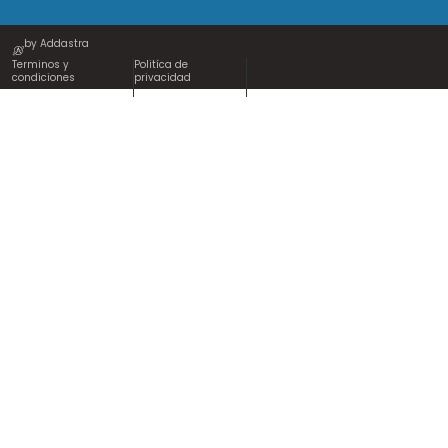
by Addastra
Terminos y
Politíca de
condiciones
privacidad